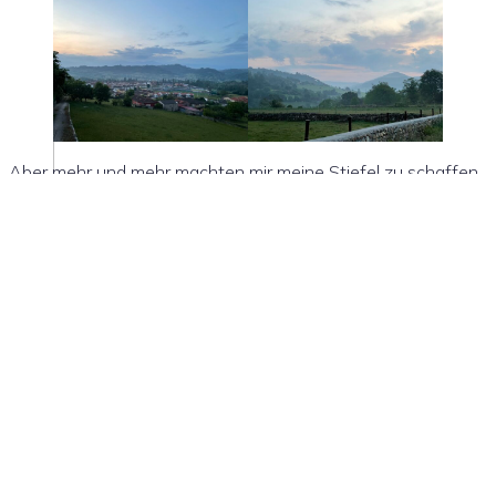
Aber mehr und mehr machten mir meine Stiefel zu schaffen
und außerdem bekam ich Hunger – das Knurren meines
Magens konnte irgendwie kaum noch ignorieren. Also setzte
ich mich und aß eine Orange und einen Apfel.
Der Weg bog ab und führte an einem Bach vorbei – bergauf
und bergab mit Stock voran tastete ich den teils sehr
rutschigen Boden hinunter – da passierte es – trotz Stiefel
und Wanderstock verlor ich den Halt und rutschte aus – mit
meinem linken Ellenbogen schlug ich hart auf einem Stein
auf. Glück im Unglück – nichts kaputt, nichts gebrochen – nur
der Ellenbogen tut weh. Ich ignorierte das und setzte meinen
Weg fort. Langsam kam auch die Sonne raus und es wurde
sehr warm.